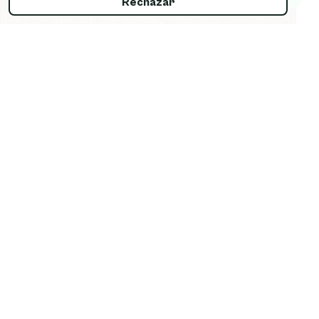
Rechazar
13.06.2026
AUTOCOMPASIÓN: TRATARTE CON LA MISMA
AMABILIDAD QUE OFRECES
Somos expertas en consolar a los demás y
crueles con nosotras mismas. La autocompasión
no es debilidad ni autoindulgencia: es una
habilidad que fortalece la resiliencia emocional