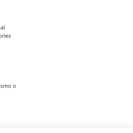
al
rones
ismo o