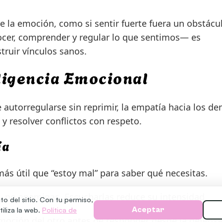
e la emoción, como si sentir fuerte fuera un obstácu
cer, comprender y regular lo que sentimos— es
ruir vínculos sanos.
ligencia Emocional
 autorregularse sin reprimir, la empatía hacia los d
y resolver conflictos con respeto.
ía
más útil que “estoy mal” para saber qué necesitas.
 no enemigas. Escucharlas reduce su intensidad.
to del sitio. Con tu permiso,
iliza la web.
Política de
Aceptar
oción del otro antes de responder desde la defensa