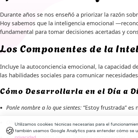
Durante años se nos enseñó a priorizar la razón sobr
Hoy sabemos que la inteligencia emocional —recono
fundamental para tomar decisiones acertadas y const
Los Componentes de la Inte
Incluye la autoconciencia emocional, la capacidad de
las habilidades sociales para comunicar necesidades 
Cómo Desarrollarla en el Día a D
Ponle nombre a lo que sientes:
“Estoy frustrada” es 
Observa sin juzgar:
Las emociones son información,
Utilizamos cookies técnicas necesarias para el funcionamien
🍪
también usamos Google Analytics para entender cómo se ut
Practica la empatía activa:
Intenta comprender la em
privacidad