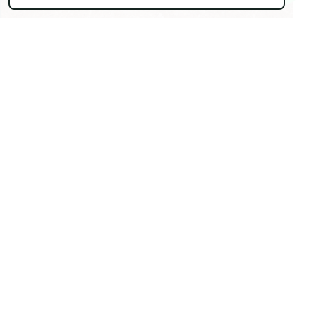
13.06.2026
AUTOCOMPASIÓN: TRATARTE CON LA MISMA
AMABILIDAD QUE OFRECES
Somos expertas en consolar a los demás y
crueles con nosotras mismas. La autocompasión
no es debilidad ni autoindulgencia: es una
habilidad que fortalece la resiliencia emocional